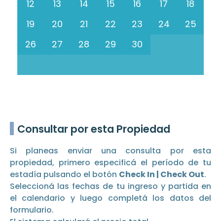
12
13
14
15
16
17
18
19
20
21
22
23
24
25
26
27
28
29
30
Consultar por esta Propiedad
Si planeas enviar una consulta por esta
propiedad, primero especificá el período de tu
estadía pulsando el botón
Check In | Check Out
.
Seleccioná las fechas de tu ingreso y partida en
el calendario y luego completá los datos del
formulario.