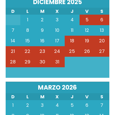
DICIEMBRE 2025
D
L
M
X
J
V
S
1
2
3
4
5
6
7
8
9
10
11
12
13
14
15
16
17
18
19
20
21
22
23
24
25
26
27
28
29
30
31
MARZO 2026
D
L
M
X
J
V
S
1
2
3
4
5
6
7