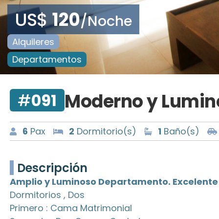
US$
120
/Noche
Alquileres
Departamentos
Moderno y Lumin
#
091
6
Pax
2
Dormitorio(s)
1
Baño(s)
Descripción
Amplio y Luminoso Departamento. Excelente 
Dormitorios , Dos
Primero : Cama Matrimonial