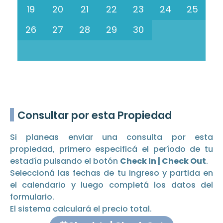
19
20
21
22
23
24
25
26
27
28
29
30
Consultar por esta Propiedad
Si planeas enviar una consulta por esta
propiedad, primero especificá el período de tu
estadía pulsando el botón
Check In | Check Out
.
Seleccioná las fechas de tu ingreso y partida en
el calendario y luego completá los datos del
formulario.
El sistema calculará el precio total.