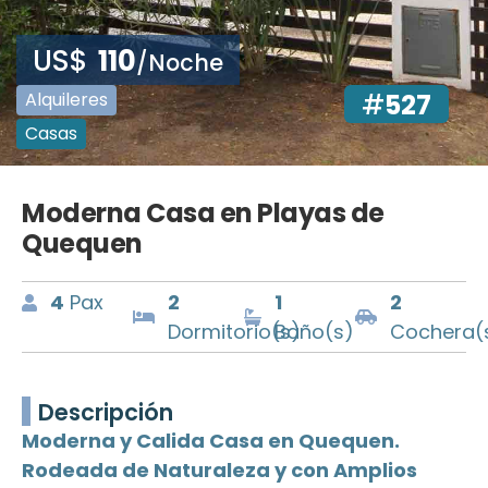
US$
110
/Noche
Alquileres
#
527
Casas
Moderna Casa en Playas de
Quequen
4
Pax
2
1
2
Dormitorio(s)
Baño(s)
Cochera(
Descripción
Moderna y Calida Casa en Quequen.
Rodeada de Naturaleza y con Amplios