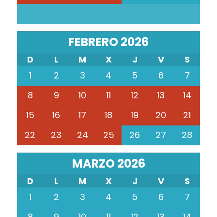
FEBRERO 2026
D
L
M
X
J
V
S
1
2
3
4
5
6
7
8
9
10
11
12
13
14
15
16
17
18
19
20
21
22
23
24
25
26
27
28
MARZO 2026
D
L
M
X
J
V
S
1
2
3
4
5
6
7
8
9
10
11
12
13
14