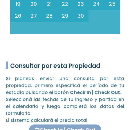
19
20
21
22
23
24
25
26
27
28
29
30
Consultar por esta Propiedad
Si planeas enviar una consulta por esta
propiedad, primero especificá el período de tu
estadía pulsando el botón
Check In | Check Out
.
Seleccioná las fechas de tu ingreso y partida en
el calendario y luego completá los datos del
formulario.
El sistema calculará el precio total.
Check In | Check Out