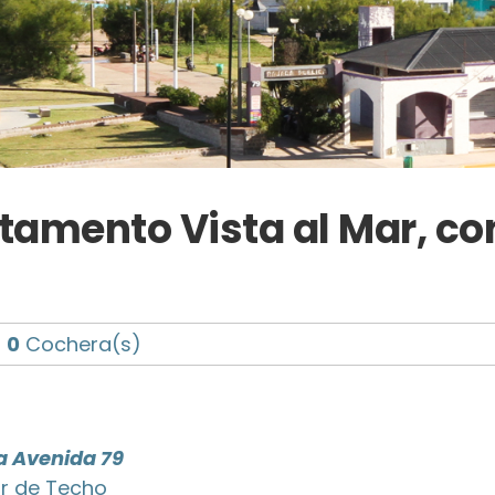
amento Vista al Mar, con 
0
Cochera(s)
a Avenida 79
or de Techo