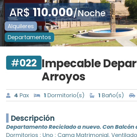
AR$
110.000
/Noche
Alquileres
Departamentos
Impecable Depart
#
022
Arroyos
4
Pax
1
Dormitorio(s)
1
Baño(s)
Descripción
Departamento Reciclado a nuevo. Con Balcón 
Dormitorios : Uno : Cama Matrimonial, Ventilad