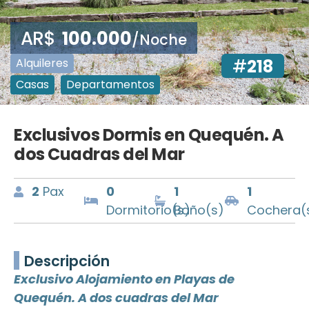
AR$
100.000
/Noche
Alquileres
#
218
Casas
Departamentos
,
Exclusivos Dormis en Quequén. A
dos Cuadras del Mar
2
Pax
0
1
1
Dormitorio(s)
Baño(s)
Cochera(
Descripción
Exclusivo Alojamiento en Playas de
Quequén. A dos cuadras del Mar