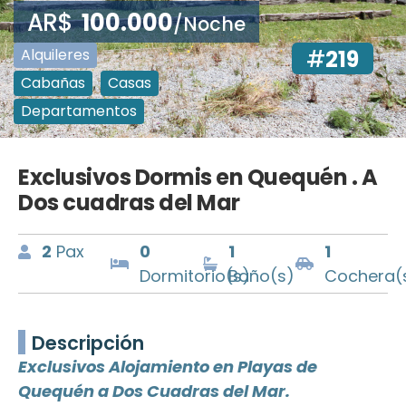
AR$
100.000
/Noche
Alquileres
#
219
Cabañas
Casas
,
,
Departamentos
Exclusivos Dormis en Quequén . A
Dos cuadras del Mar
2
Pax
0
1
1
Dormitorio(s)
Baño(s)
Cochera(
Descripción
Exclusivos Alojamiento en Playas de
Quequén a Dos Cuadras del Mar.