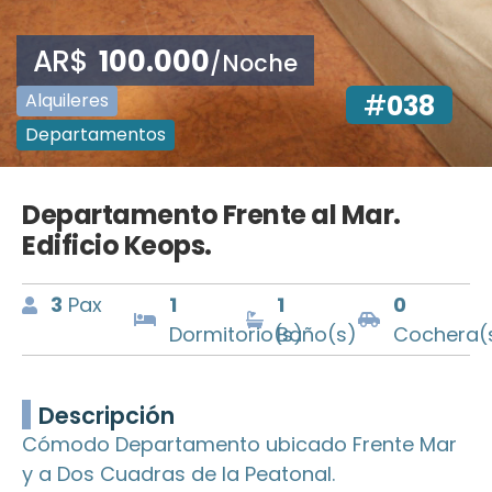
AR$
100.000
/Noche
Alquileres
#
038
Departamentos
Departamento Frente al Mar.
Edificio Keops.
3
Pax
1
1
0
Dormitorio(s)
Baño(s)
Cochera(
Descripción
Cómodo Departamento ubicado Frente Mar
y a Dos Cuadras de la Peatonal.