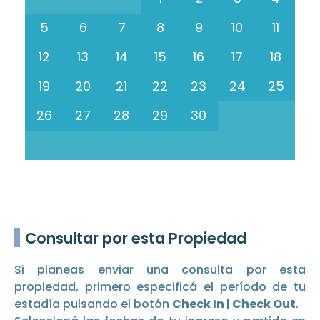
5
6
7
8
9
10
11
12
13
14
15
16
17
18
19
20
21
22
23
24
25
26
27
28
29
30
Consultar por esta Propiedad
Si planeas enviar una consulta por esta
propiedad, primero especificá el período de tu
estadía pulsando el botón
Check In | Check Out
.