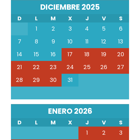
DICIEMBRE 2025
D
L
M
X
J
V
S
1
2
3
4
5
6
7
8
9
10
11
12
13
14
15
16
17
18
19
20
21
22
23
24
25
26
27
28
29
30
31
ENERO 2026
D
L
M
X
J
V
S
1
2
3