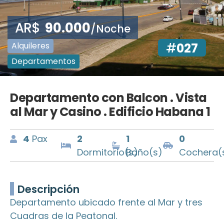
AR$
90.000
/Noche
Alquileres
#
027
Departamentos
Departamento con Balcon . Vista
al Mar y Casino . Edificio Habana 1
4
Pax
2
1
0
Dormitorio(s)
Baño(s)
Cochera(
Descripción
Departamento ubicado frente al Mar y tres
Cuadras de la Peatonal.