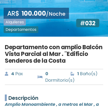
AR$
100.000
/Noche
Alquileres
#
032
Departamentos
Departamento con amplio Balcón
Vista Parcial al Mar . ¨Edificio
Senderos de la Costa
4
Pax
0
1
Baño(s)
Dormitorio(s)
Descripción
Am
plio Monoambiente , a metros el Mar , a