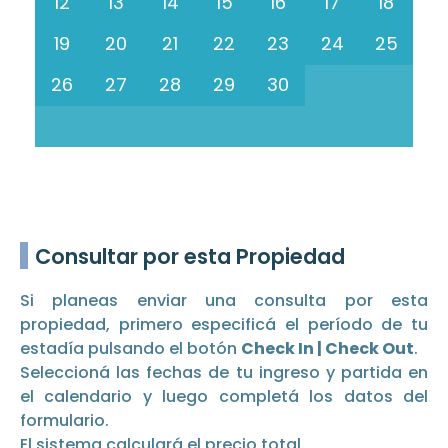
12
13
14
15
16
17
18
19
20
21
22
23
24
25
26
27
28
29
30
Consultar por esta Propiedad
Si planeas enviar una consulta por esta
propiedad, primero especificá el período de tu
estadía pulsando el botón
Check In | Check Out
.
Seleccioná las fechas de tu ingreso y partida en
el calendario y luego completá los datos del
formulario.
El sistema calculará el precio total.