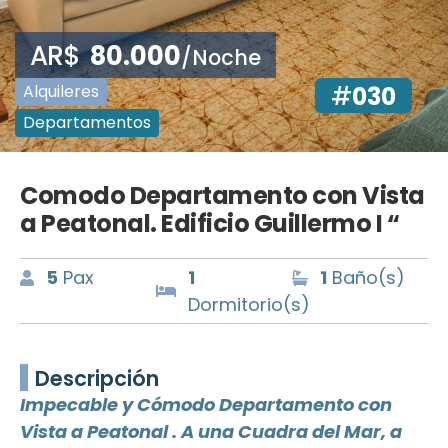
AR$
80.000
/Noche
Alquileres
#
030
Departamentos
Comodo Departamento con Vista
a Peatonal. Edificio Guillermo I “
5
Pax
1
1
Baño(s)
Dormitorio(s)
Descripción
Impecable y Cómodo Departamento con
Vista a Peatonal . A una Cuadra del Mar, a