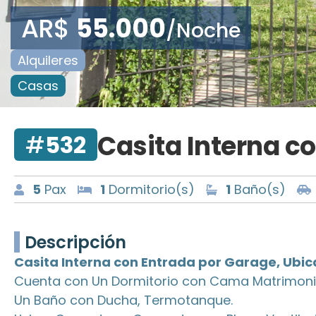
AR$
55.000
/Noche
Alquileres
Casas
Casita Interna c
#
532
5
Pax
1
Dormitorio(s)
1
Baño(s)
Descripción
Casita Interna con Entrada por Garage, Ubic
Cuenta con Un Dormitorio con Cama Matrimonia
Un Baño con Ducha, Termotanque.