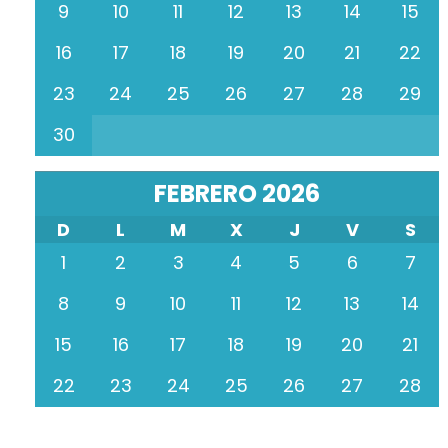
9
10
11
12
13
14
15
16
17
18
19
20
21
22
23
24
25
26
27
28
29
30
FEBRERO 2026
D
L
M
X
J
V
S
1
2
3
4
5
6
7
8
9
10
11
12
13
14
15
16
17
18
19
20
21
22
23
24
25
26
27
28