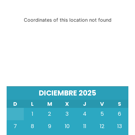
Coordinates of this location not found
DICIEMBRE 2025
D
L
M
X
J
V
S
1
2
3
4
5
6
7
8
9
10
11
12
13