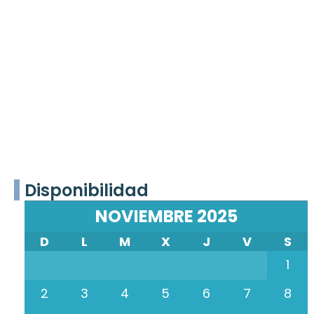
Disponibilidad
NOVIEMBRE 2025
D
L
M
X
J
V
S
1
2
3
4
5
6
7
8