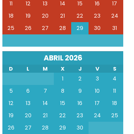
11
12
13
14
15
16
17
18
19
20
21
22
23
24
25
26
27
28
29
30
31
ABRIL 2026
D
L
M
X
J
V
S
1
2
3
4
5
6
7
8
9
10
11
12
13
14
15
16
17
18
19
20
21
22
23
24
25
26
27
28
29
30