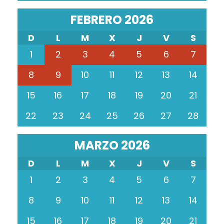
FEBRERO 2026
D
L
M
X
J
V
S
1
2
3
4
5
6
7
8
9
10
11
12
13
14
15
16
17
18
19
20
21
22
23
24
25
26
27
28
MARZO 2026
D
L
M
X
J
V
S
1
2
3
4
5
6
7
8
9
10
11
12
13
14
15
16
17
18
19
20
21