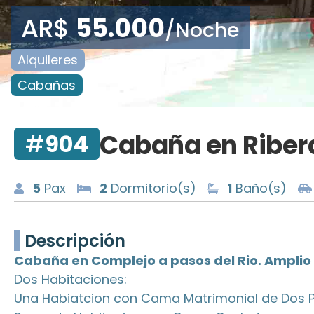
AR$
55.000
/Noche
Alquileres
Cabañas
Cabaña en Ribera
#
904
5
Pax
2
Dormitorio(s)
1
Baño(s)
Descripción
Cabaña en Complejo a pasos del Rio. Amplio 
Dos Habitaciones:
Una Habiatcion con Cama Matrimonial de Dos 