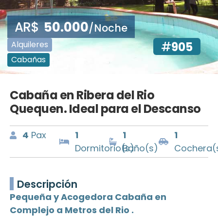
AR$
50.000
/Noche
Alquileres
#
905
Cabañas
Cabaña en Ribera del Rio
Quequen. Ideal para el Descanso
4
Pax
1
1
1
Dormitorio(s)
Baño(s)
Cochera(
Descripción
Pequeña y Acogedora Cabaña en
Complejo a Metros del Rio .