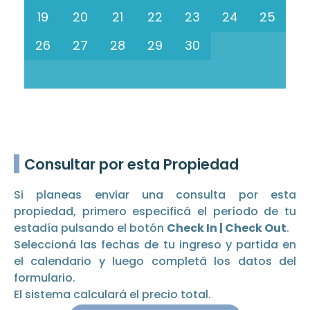
19
20
21
22
23
24
25
26
27
28
29
30
Consultar por esta Propiedad
Si planeas enviar una consulta por esta
propiedad, primero especificá el período de tu
estadía pulsando el botón
Check In | Check Out
.
Seleccioná las fechas de tu ingreso y partida en
el calendario y luego completá los datos del
formulario.
El sistema calculará el precio total.