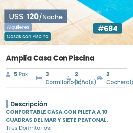
US$
120
/Noche
Alquileres
#
684
Casas con Piscina
Amplia Casa Con Piscina
5
Pax
3
2
2
Dormitorio(s)
Baño(s)
Cochera(
Descripción
CONFORTABLE CASA,CON PILETA A 10
CUADRAS DEL MAR Y SIETE PEATONAL,
Tres Dormitorios: