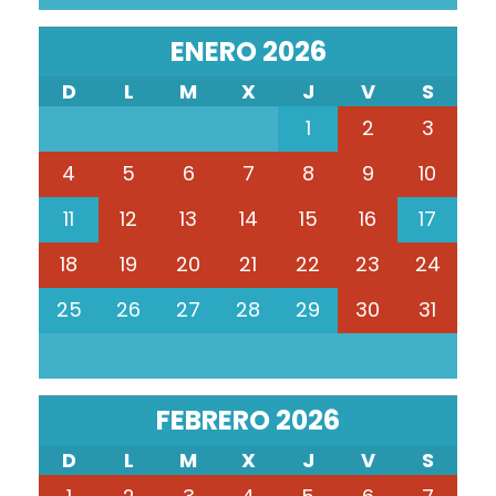
ENERO 2026
D
L
M
X
J
V
S
1
2
3
4
5
6
7
8
9
10
11
12
13
14
15
16
17
18
19
20
21
22
23
24
25
26
27
28
29
30
31
FEBRERO 2026
D
L
M
X
J
V
S