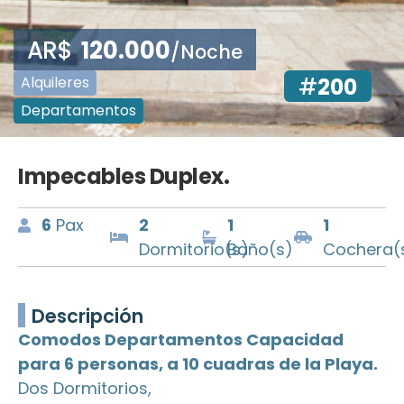
AR$
120.000
/Noche
Alquileres
#
200
Departamentos
Impecables Duplex.
6
Pax
2
1
1
Dormitorio(s)
Baño(s)
Cochera(
Descripción
Comodos Departamentos Capacidad
para 6 personas, a 10 cuadras de la Playa.
Dos Dormitorios,