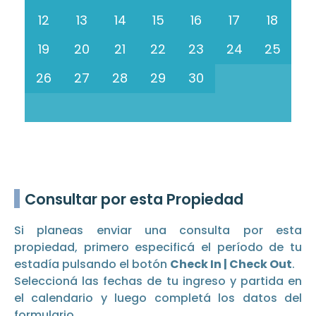
12
13
14
15
16
17
18
19
20
21
22
23
24
25
26
27
28
29
30
Consultar por esta Propiedad
Si planeas enviar una consulta por esta
propiedad, primero especificá el período de tu
estadía pulsando el botón
Check In | Check Out
.
Seleccioná las fechas de tu ingreso y partida en
el calendario y luego completá los datos del
formulario.